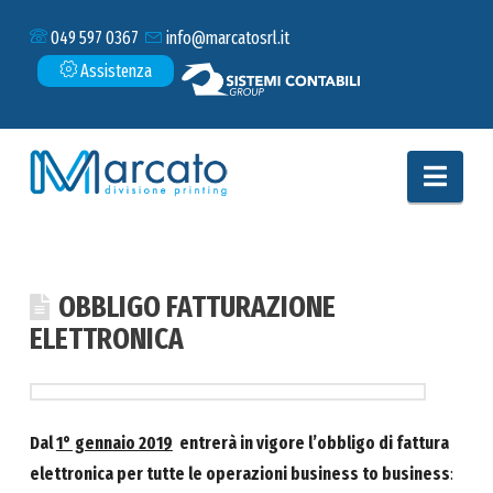
049 597 0367
info@marcatosrl.it
Assistenza
Navi
HOME
BLOG
OBBLIGO FATTURAZIONE ELETTRONICA
OBBLIGO FATTURAZIONE
ELETTRONICA
Dal
1° gennaio 2019
entrerà in vigore l’obbligo di fattura
elettronica per tutte le operazioni business to business
: